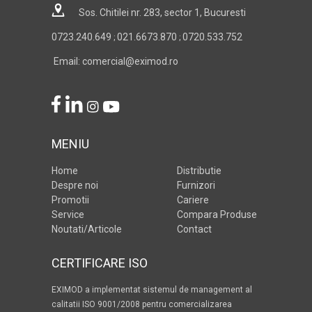
Sos. Chitilei nr. 283, sector 1, Bucuresti
0723.240.649
021.6673.870
0720.533.752
;
;
Email: comercial@eximod.ro
MENIU
Home
Distributie
Despre noi
Furnizori
Promotii
Cariere
Service
Compara Produse
Noutati/Articole
Contact
CERTIFICARE ISO
EXIMOD a implementat sistemul de management al
calitatii ISO 9001/2008 pentru comercializarea