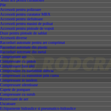
Seturi ace pentru curatatoare
Pile
Accesorii pentru polizoare
Accesorii pentru curatator MBX
Accesorii pentru slefuitoare
Accesorii pentru masini de polisat
Accesorii pentru pistoale de vopsit
Duze pentru pistoale de sablat
Accesorii diverse
Racorduri automate pentru aer comprimat
Racorduri automate din plastic
Racorduri automate din metal
Compresoare aer
Compresoare cu piston
Compresoare fara ulei
Compresoare cu transmisie directa
Compresoare cu transmisie prin curea
Compresoare in tandem
Compresoare silentioase
Capete de pompare
Compresoare cu surub
Rezervoare de aer
Uscatoare
Echipamente hidraulice si pneumatico-hidraulice