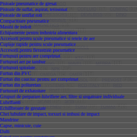
Pistoale pneumatice de gresat
CENGAR
🇬🇧
CHICAGO
🇩
PNEUMATIC
🇺🇸
CLAS
🇫🇷
COFLUID
🇮🇹
COMPAC
Pistoale de suflat, aspirat, terosonat
DARI AIR COMPRESSORS
🇮🇹
DEVILBISS
🇺🇸
DINO
Pistoale de umflat roti
🇺🇸
PAOLI
🇮🇹
DYNABRADE
Compactoare pneumatice
🇬🇧
ECLIPSE MAGNETICS
Masini de indoit
🇮🇹
FAR
🇮🇹
FASCO
🇮🇹
FIMA
Echipamente pentru industria alimentara
🇮🇹
GENIUS
🇨🇦
GOVONI
Accesorii pentru scule pneumatice si retele de aer
🇬🇧
HEMS
Cuplaje rapide pentru scule pneumatice
IBEX INDUSTRIES
🇳🇿
INGERSOLL
Accesorii pentru fierastraie pneumatice
🇮🇹
RAND
🇺🇸
ITALMATIC
Furtunuri pentru aer comprimat
🇮🇹
KLEIN
🇮🇹
KS TOOLS
🇩🇪
KTC
Furtunuri aer pe tambur
🇮🇹
M&B ENGINEERING
🇮🇹
MAVEL
🇮🇹
MEBRA
Furtunuri spiralate
🇯🇵
NOVATORK
🇨🇳
NPK
Furtun din PVC
🇮🇹
OBER
🇮🇹
OMEGA
🇹🇼
OMER
Furtun din cauciuc pentru aer comprimat
🇫🇷
PCL
🇬🇧
PERMON
🇨🇿
PRESSOL
🇩🇪
PREVOST
Furtun din poliuretan
RAD TORQUE SYSTEMS
🇳🇱
RCD ITALY
🇮🇹
RED
ROOSTER
🇳🇱
RIVIT
🇮🇹
Furtunuri de exhaustare
🇩🇪
ROCKAIR
🇫🇷
RODAC
🇳🇱
RODCRAFT
Grupuri de preparare-lubrifiere aer, filtre si ungatoare individuale
🇮🇹
SMC
🇯🇵
SP AIR
🇯🇵
SPIN
Lubrifianti
🇷🇴
TECNA
🇮🇹
TG PNEU
🇨🇿
TOKU
🇯🇵
TOMAX
Echilibroare de greutate
🇯🇵
YOKOTA
Chei tubulare de impact, torxuri si imbusi de impact
Mandrine
Capse, minicuie, cuie
Dalti