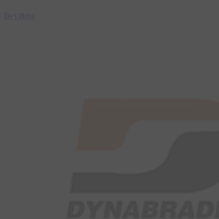
DeVilbiss