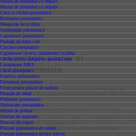
Masini de insurubat cu impact
Masini de insurubat cu impuls
Chei cu clichet pneumatice
Bormasini pneumatice
Masini de facut filete
Surubelnite pneumatice
vezi toate
Capsatoare pneumatice
Pistoale de batut cuie
»
Furnizori
Ciocane pneumatice
Curatatoare cu ace, curatatoare cu dalta
Furnizori scule si
Unelte pentru indepartat geamuri auto
Curatatoare MBX
echipamente
Clesti pneumatici
Foarfece pneumatice
Fierastraie pneumatice
De-a lungul celor peste 30 de ani de experienta, compania noastra
Freze pentru puncte de sudura
a incheiat parteneriate de succes si durabile cu
producatori de
Pistoale de nituit
top
de scule si echipamente profesionale si industriale, lideri la nivel
mondial.
Polizoare pneumatice
Slefuitoare pneumatice
Eximod este importator direct
al produselor oferite de catre:
Masini de polisat
Sisteme de aspiratie
ACTION
🇹🇼
AHCON
🇩🇰
APAC
🇮🇹
ARMECO
🇮🇹
AT
Pistoale de vopsit
🇩🇪
MAKINA
🇹🇷
ATH-HEINL
Pistoale pneumatice de sablat
BBG
🇦🇹
BGS TECHNIC
🇩🇪
BUTLER
🇮🇹
BVA
Pistoale pneumatice pentru silicon
🇹🇼
HYDRAULICS