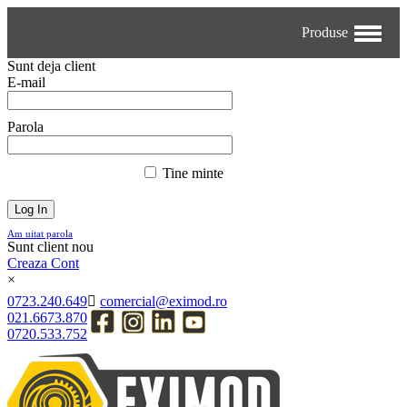
Produse
Sunt deja client
E-mail
Parola
Tine minte
Am uitat parola
Sunt client nou
Creaza Cont
×
0723.240.649
comercial@eximod.ro
021.6673.870
0720.533.752