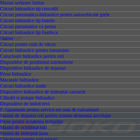
Masini sertizare furtun
Cricuri hidraulice tip crocodil
Cricuri pneumatico-hidraulice pentru autovehicule grele
Cricuri hidraulice tip butelie
Cricuri pneumatice cu perna
Cricuri hidraulice tip foarfeca
Rodcraft
Stative
Cricuri pentru cutii de viteze
Cricuri hidraulice pentru transmisie
Carucioare hidraulice pentru roti
Dispozitive de pozitionat autoturisme
Dispozitive hidraulice de dejantat
Prese hidraulice
Macarale hidraulice
Cricuri hidraulice inalte
Dispozitive hidraulice de indreptat caroserii
Cilindri si pompe hidraulice
Dispozitive de indoit tevi
Echipamente pentru service-uri auto & vulcanizari
Masini de dejantat roti pentru montat-demontat anvelope
Prese pentru scoaterea bolturilor
Masini de echilibrat roti
Masini de indreptat jante
Elevatoare pentru vulcanizari