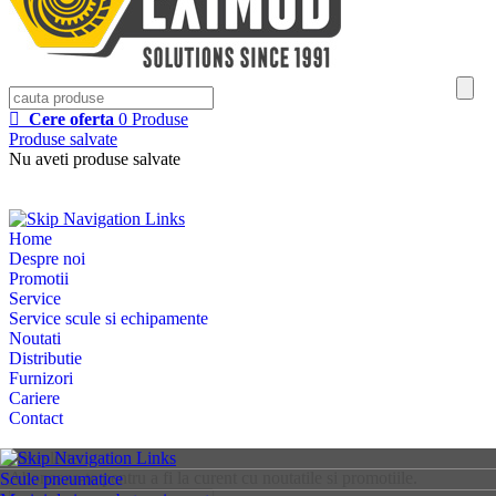
Cere oferta
0
Produse
Produse salvate
Nu aveti produse salvate
Home
Despre noi
Promotii
Service
Service scule si echipamente
Noutati
Distributie
Furnizori
Cariere
Contact
Newsletter
Aboneaza-te pentru a fi la curent cu noutatile si promotiile.
Scule pneumatice