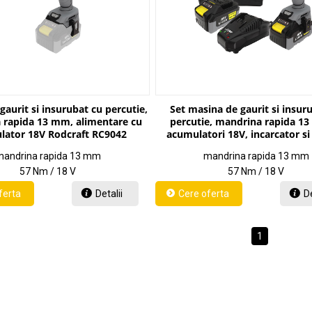
gaurit si insurubat cu percutie,
Set masina de gaurit si insur
 rapida 13 mm, alimentare cu
percutie, mandrina rapida 13
lator 18V Rodcraft RC9042
acumulatori 18V, incarcator si
transport Rodcraft RC90
andrina rapida 13 mm
mandrina rapida 13 mm
57 Nm / 18 V
57 Nm / 18 V
Detalii
De
1