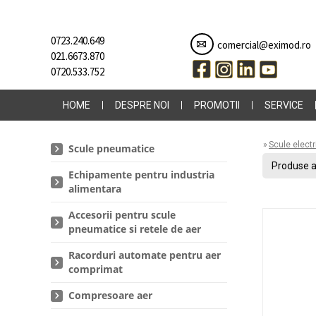
0723.240.649
comercial@eximod.ro
021.6673.870
0720.533.752
HOME
DESPRE NOI
PROMOTII
SERVICE
»
Scule elect
Scule pneumatice
Produse a
Echipamente pentru industria
alimentara
Accesorii pentru scule
pneumatice si retele de aer
Racorduri automate pentru aer
comprimat
Compresoare aer