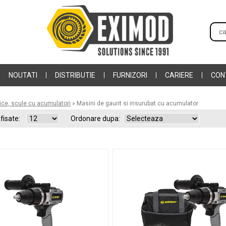
NOUTATI
DISTRIBUTIE
FURNIZORI
CARIERE
CON
rice, scule cu acumulatori
»
Masini de gaurit si insurubat cu acumulator
fisate:
Ordonare dupa: