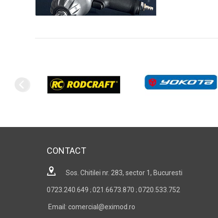
CONTACT
Sos. Chitilei nr. 283, sector 1, Bucuresti
0723.240.649
021.6673.870
0720.533.752
;
;
Email: comercial@eximod.ro