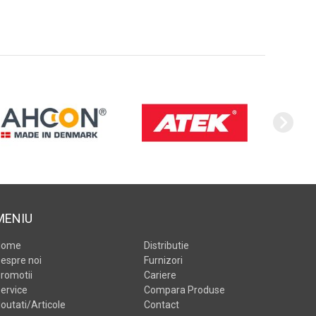
MENIU
Home
Distributie
espre noi
Furnizori
romotii
Cariere
ervice
Compara Produse
outati/Articole
Contact