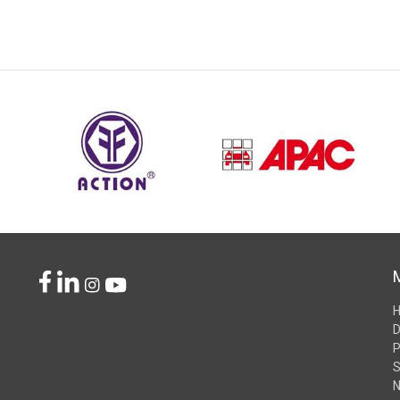
D
P
S
N