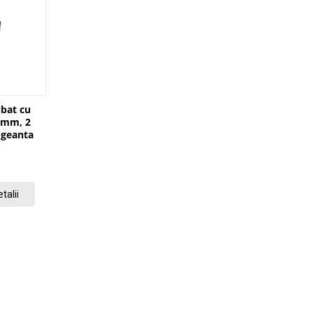
ubat cu
 mm, 2
 geanta
42
talii