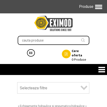
Produse
Cere
oferta
0
Produse
Selecteaza filtre
»
Echipamente hidraulice si pneumatico-hidraulice
»