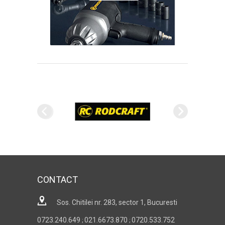
CONTACT
Sos. Chitilei nr. 283, sector 1, Bucuresti
0723.240.649
021.6673.870
0720.533.752
;
;