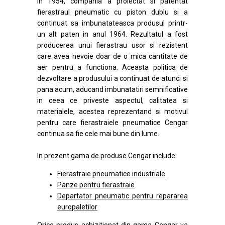
In 1954, compania a proiectat si patentat
fierastraul pneumatic cu piston dublu si a
continuat sa imbunatateasca produsul printr-
un alt paten in anul 1964. Rezultatul a fost
producerea unui fierastrau usor si rezistent
care avea nevoie doar de o mica cantitate de
aer pentru a functiona. Aceasta politica de
dezvoltare a produsului a continuat de atunci si
pana acum, aducand imbunatatiri semnificative
in ceea ce priveste aspectul, calitatea si
materialele, acestea reprezentand si motivul
pentru care fierastraiele pneumatice Cengar
continua sa fie cele mai bune din lume.
In prezent gama de produse Cengar include:
Fierastraie pneumatice industriale
Panze pentru fierastraie
Departator pneumatic pentru repararea
europaletilor