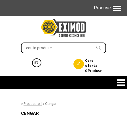
Produse
Cere
oferta
0
Produse
»
Producatori
»
Cengar
CENGAR