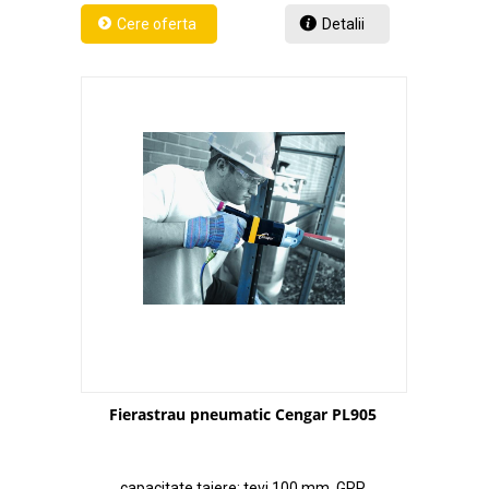
Detalii
Fierastrau pneumatic Cengar PL905
capacitate taiere: tevi 100 mm, GRP