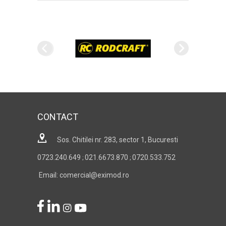
CONTACT
Sos. Chitilei nr. 283, sector 1, Bucuresti
0723.240.649
021.6673.870
0720.533.752
;
;
Email: comercial@eximod.ro