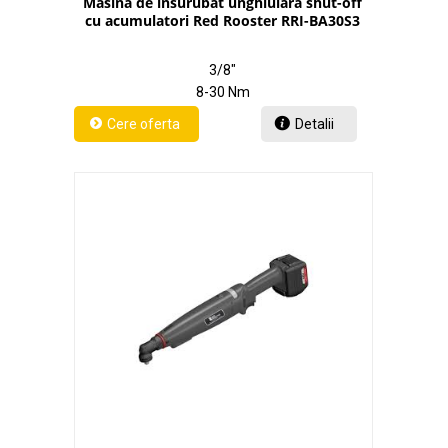
Masina de insurubat unghiulara shut-off
cu acumulatori Red Rooster RRI-BA30S3
3/8"
8-30 Nm
Detalii
" - 18 V