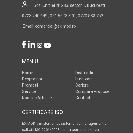
Sos. Chitilei nr. 283, sector 1, Bucuresti
0723.240.649
021.6673.870
0720.533.752
;
;
Email: comercial@eximod.ro
MENIU
Home
Distributie
Despre noi
Furnizori
Promotii
Cariere
Service
Compara Produse
Noutati/Articole
Contact
CERTIFICARE ISO
EXIMOD a implementat sistemul de management al
calitatii ISO 9001/2008 pentru comercializarea