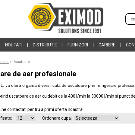
NOUTATI
DISTRIBUTIE
FURNIZORI
CARIERE
CON
e aer
»
Uscatoare
are de aer profesionale
. va ofera o gama diversificata de uscatoare prin refrigerare profesion
ind uscatoare de aer cu debit de la 400 l/min la 30000 l/min si punct d
a ne contactati pentru a primi oferta noastra!
fisate:
Ordonare dupa: