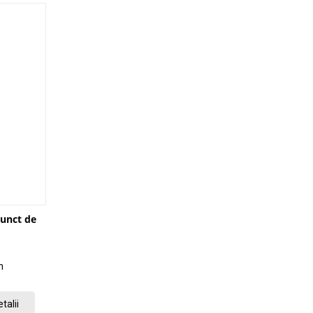
punct de
n
talii