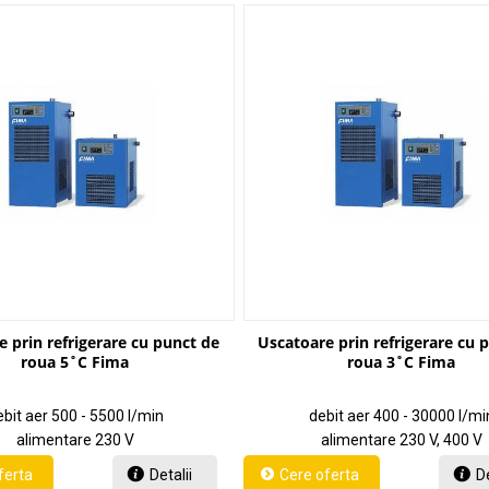
 prin refrigerare cu punct de
Uscatoare prin refrigerare cu 
roua 5˚C Fima
roua 3˚C Fima
bit aer 500 - 5500 l/min
debit aer 400 - 30000 l/mi
alimentare 230 V
alimentare 230 V, 400 V
Detalii
De