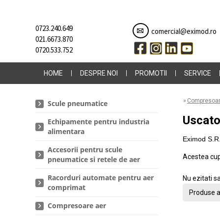
0723.240.649
comercial@eximod.ro
021.6673.870
0720.533.752
HOME
DESPRE NOI
PROMOTII
SERVICE
»
Compresoar
Scule pneumatice
Uscato
Echipamente pentru industria
alimentara
Eximod S.R.L
Accesorii pentru scule
Acestea cupr
pneumatice si retele de aer
Racorduri automate pentru aer
Nu ezitati s
comprimat
Produse a
Compresoare aer