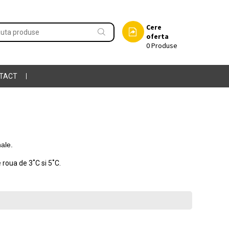
Cere
oferta
0
Produse
TACT
ale.
e roua de
3˚C si
5
˚C.