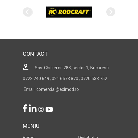
CONTACT
Sos. Chitilei nr. 283, sector 1, Bucuresti
0723.240.649
021.6673.870
0720.533.752
;
;
Email: comercial@eximod.ro
MENIU
Home
Distributie