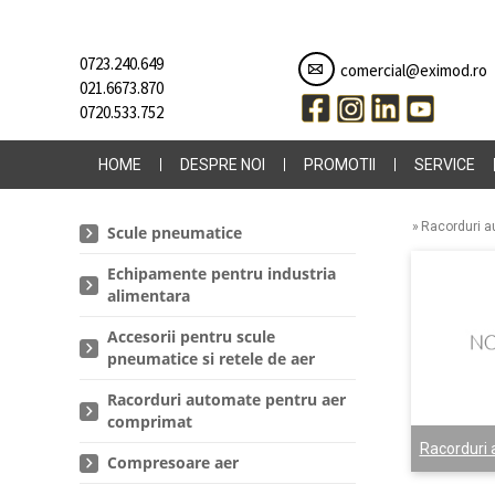
0723.240.649
comercial@eximod.ro
021.6673.870
0720.533.752
HOME
DESPRE NOI
PROMOTII
SERVICE
»
Racorduri a
Scule pneumatice
Echipamente pentru industria
alimentara
Accesorii pentru scule
pneumatice si retele de aer
Racorduri automate pentru aer
comprimat
Racorduri 
Compresoare aer