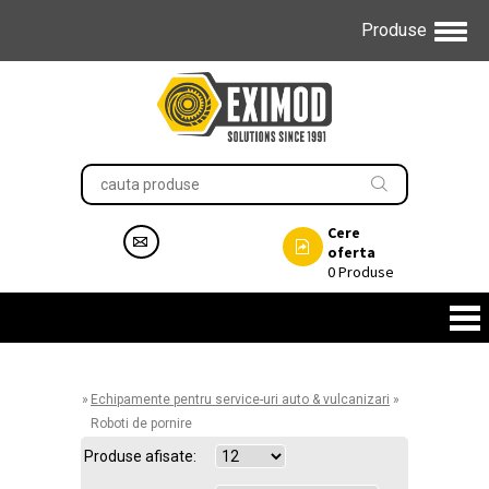
Produse
Cere
oferta
0
Produse
»
Echipamente pentru service-uri auto & vulcanizari
»
Roboti de pornire
Produse afisate: