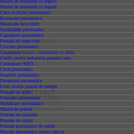
Masini de insurubat cu impact
Masini de insurubat cu impuls
Chei cu clichet pneumatice
Bormasini pneumatice
Masini de facut filete
Surubelnite pneumatice
vezi toate
Capsatoare pneumatice
Pistoale de batut cuie
»
Producatori
»
COFLUID
Ciocane pneumatice
Curatatoare cu ace, curatatoare cu dalta
COFLUID
Unelte pentru indepartat geamuri auto
Curatatoare MBX
Clesti pneumatici
Foarfece pneumatice
Fierastraie pneumatice
Freze pentru puncte de sudura
Pistoale de nituit
Polizoare pneumatice
Slefuitoare pneumatice
Masini de polisat
Sisteme de aspiratie
Pistoale de vopsit
Pistoale pneumatice de sablat
Pistoale pneumatice pentru silicon