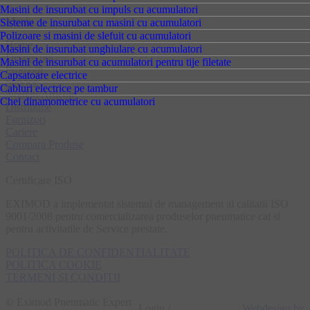
Masini de insurubat cu impuls cu acumulatori
Meniu
Sisteme de insurubat cu masini cu acumulatori
Polizoare si masini de slefuit cu acumulatori
Home
Masini de insurubat unghiulare cu acumulatori
Despre noi
Masini de insurubat cu acumulatori pentru tije filetate
Promotii
Capsatoare electrice
Service
Cabluri electrice pe tambur
Noutati/Articole
Chei dinamometrice cu acumulatori
Distributie
Furnizori
Cariere
Compara Produse
Contact
Certificare ISO
EXIMOD a implementat sistemul de management al calitatii ISO
9001/2008 pentru comercializarea produselor pneumatice cat si
pentru activitatile de Service prestate.
POLITICA DE CONFIDENTIALITATE
POLITICA COOKIE
TERMENI SI CONDITII
© Eximod Pneumatic Expert
Login /
Webdesign by