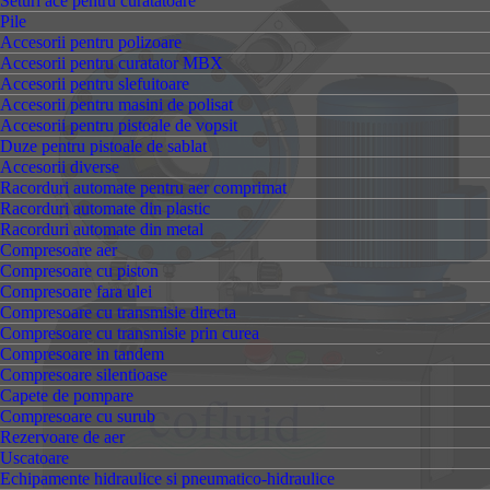
Seturi ace pentru curatatoare
Pile
Accesorii pentru polizoare
Accesorii pentru curatator MBX
Accesorii pentru slefuitoare
Accesorii pentru masini de polisat
Accesorii pentru pistoale de vopsit
Duze pentru pistoale de sablat
Accesorii diverse
Racorduri automate pentru aer comprimat
Racorduri automate din plastic
Racorduri automate din metal
Compresoare aer
Compresoare cu piston
Compresoare fara ulei
Compresoare cu transmisie directa
Compresoare cu transmisie prin curea
Compresoare in tandem
Compresoare silentioase
Capete de pompare
Compresoare cu surub
Rezervoare de aer
Uscatoare
Echipamente hidraulice si pneumatico-hidraulice