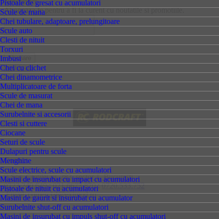
Newsletter
Pistoale de gresat cu acumulatori
Aboneaza-te pentru a fi la curent cu noutatile si promotiile.
Scule de mana
Chei tubulare, adaptoare, prelungitoare
Scule auto
Clesti de nituit
Torxuri
Imbusi
vezi toate
Chei cu clichet
Chei dinamometrice
Multiplicatoare de forta
Scule de masurat
Chei de mana
Surubelnite si accesorii
Clesti si cuttere
Ciocane
Seturi de scule
Dulapuri pentru scule
Contact
Menghine
Scule electrice, scule cu acumulatori
Sos. Chitilei nr. 283, sector 1, Bucuresti
Masini de insurubat cu impact cu acumulatori
0723.240.649
;
021.6673.870
;
0720.533.752
Pistoale de nituit cu acumulatori
Email: comercial@eximod.ro
Masini de gaurit si insurubat cu acumulator
Surubelnite shut-off cu acumulatori
Masini de insurubat cu impuls shut-off cu acumulatori