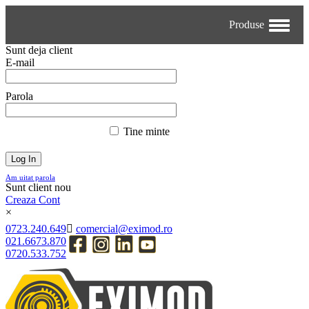
Produse
Sunt deja client
E-mail
Parola
Tine minte
Am uitat parola
Sunt client nou
Creaza Cont
×
0723.240.649
comercial@eximod.ro
021.6673.870
0720.533.752