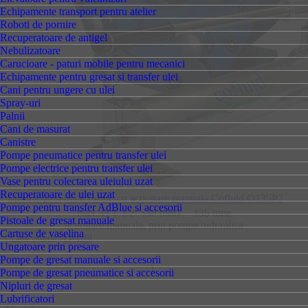
Echipamente transport pentru atelier
Roboti de pornire
Recuperatoare de antigel
Nebulizatoare
Carucioare - paturi mobile pentru mecanici
Echipamente pentru gresat si transfer ulei
Cani pentru ungere cu ulei
Spray-uri
Palnii
Cani de masurat
Canistre
Pompe pneumatice pentru transfer ulei
Pompe electrice pentru transfer ulei
Vase pentru colectarea uleiului uzat
Recuperatoare de ulei uzat
Masina de sertizat furtun cu actionare manuala Cofluid O135P2
Pompe pentru transfer AdBlue si accesorii
max. Ø 1-1/2” (38 mm) – 135 tone
Pistoale de gresat manuale
actionare manuala, prin pompa hidraulica
Cartuse de vaselina
Detalii
Ungatoare prin presare
Pompe de gresat manuale si accesorii
1
Pompe de gresat pneumatice si accesorii
Nipluri de gresat
Lubrificatori