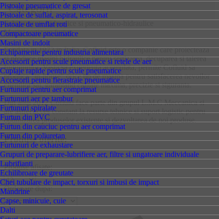
Pistoale pneumatice de gresat
Categorii
Pistoale de suflat, aspirat, terosonat
Echipamente hidraulice si pneumatico-hidraulice
Pistoale de umflat roti
Masini sertizare furtun
Compactoare pneumatice
Masini de indoit
Fondata in 1972 in Italia, Cofluid este o companie care proiecteaza
Echipamente pentru industria alimentara
si produce masini hidraulice pentru sertizarea, decuparea si taierea
Accesorii pentru scule pneumatice si retele de aer
furtunurilor. Vasta sa experienta acumulata, permite Cofluid sa
Cuplaje rapide pentru scule pneumatice
produca "in-house" orice tip de masina pentru satisfacerea nevoilor
Accesorii pentru fierastraie pneumatice
clientilor sai, garantand calitate maxima, precizie si siguranta.
Furtunuri pentru aer comprimat
Furtunuri aer pe tambur
Din anul 2012 Cofluid face parte din grupul L.M.C Meccanica si
Furtunuri spiralate
are astfel acces constant la resurse tehnice si suport logistic pentru
Furtun din PVC
optimizarea produselor existente si dezvoltarea de noi produse.
Furtun din cauciuc pentru aer comprimat
Furtun din poliuretan
Produse oferite:
Furtunuri de exhaustare
Grupuri de preparare-lubrifiere aer, filtre si ungatoare individuale
Lubrifianti
Produse afisate:
Echilibroare de greutate
Chei tubulare de impact, torxuri si imbusi de impact
Ordonare dupa:
Mandrine
Capse, minicuie, cuie
Dalti