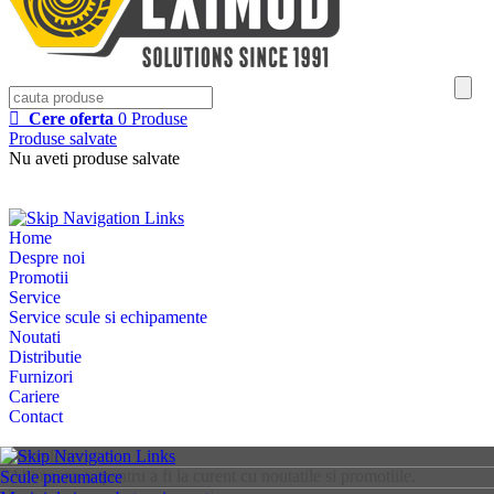
Cere oferta
0
Produse
Produse salvate
Nu aveti produse salvate
Home
Despre noi
Promotii
Service
Service scule si echipamente
Noutati
Distributie
Furnizori
Cariere
Contact
Newsletter
Aboneaza-te pentru a fi la curent cu noutatile si promotiile.
Scule pneumatice