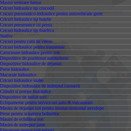
Masini sertizare furtun
Cricuri hidraulice tip crocodil
Masina de sertizat furtun hidraulica cu actionare electrica Cofluid
Cricuri pneumatico-hidraulice pentru autovehicule grele
O165E
Cricuri hidraulice tip butelie
max. Ø 1-1/2” (38 mm) – 165 tone
Cricuri pneumatice cu perna
hidraulica, actionata electric
Cricuri hidraulice tip foarfeca
Detalii
Stative
Cricuri pentru cutii de viteze
Cricuri hidraulice pentru transmisie
Carucioare hidraulice pentru roti
Dispozitive de pozitionat autoturisme
Dispozitive hidraulice de dejantat
Prese hidraulice
Macarale hidraulice
Cricuri hidraulice inalte
Dispozitive hidraulice de indreptat caroserii
Cilindri si pompe hidraulice
Dispozitive de indoit tevi
Echipamente pentru service-uri auto & vulcanizari
Masini de dejantat roti pentru montat-demontat anvelope
Prese pentru scoaterea bolturilor
Masini de echilibrat roti
Masini de indreptat jante
Elevatoare pentru vulcanizari