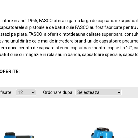
nfiintare in anul 1965, FASCO ofera o gama larga de capsatoare si pisto
 capsatoarele si pistoalele de batut cuie FASCO au fost fabricate pentru 
astazi pe piata. FASCO a oferit dintotdeauna calitate superioara, consulta
vina unul dintre cele mai de incredere brand-uri de capsatoare pneuma
a orice cerinta de capsare oferind capsatoare pentru capse tip "U", caps
batut cuie cu magazie in rola sau in banda, capsatoare speciale, capsa
OFERITE:
fisate:
Ordonare dupa: