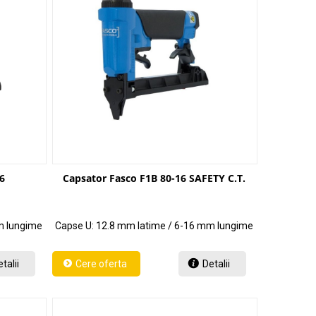
6
Capsator Fasco F1B 80-16 SAFETY C.T.
m lungime
Capse U: 12.8 mm latime / 6-16 mm lungime
talii
Detalii