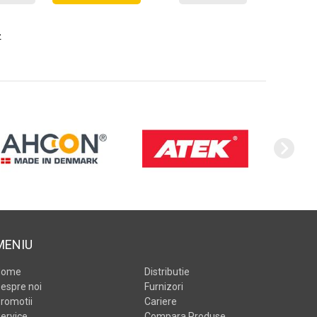
>
MENIU
Home
Distributie
espre noi
Furnizori
romotii
Cariere
ervice
Compara Produse