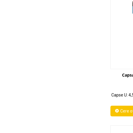
Caps
Capse U: 4