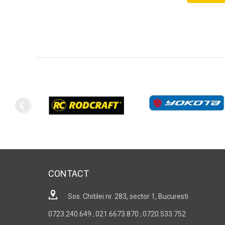
CONTACT
Sos. Chitilei nr. 283, sector 1, Bucuresti
0723.240.649
021.6673.870
0720.533.752
;
;