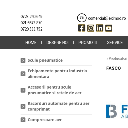
0723.240.649
comercial@eximod.ro
021.6673.870
0720.533.752
HOME
DESPRE NOI
PROMOTII
SERVICE
»
Producatori
Scule pneumatice
FASCO
Echipamente pentru industria
alimentara
Accesorii pentru scule
pneumatice si retele de aer
Racorduri automate pentru aer
comprimat
Compresoare aer