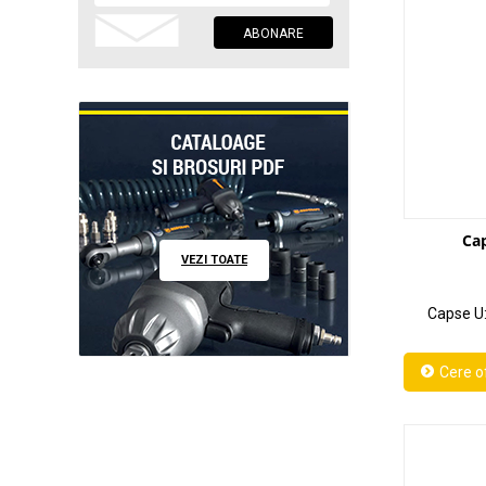
Cap
VEZI TOATE
Capse U