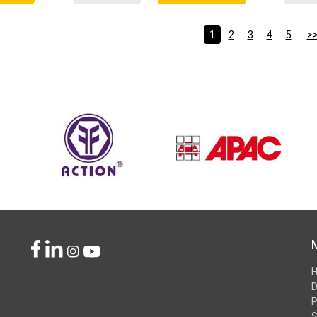
1
2
3
4
5
>
D
P
S