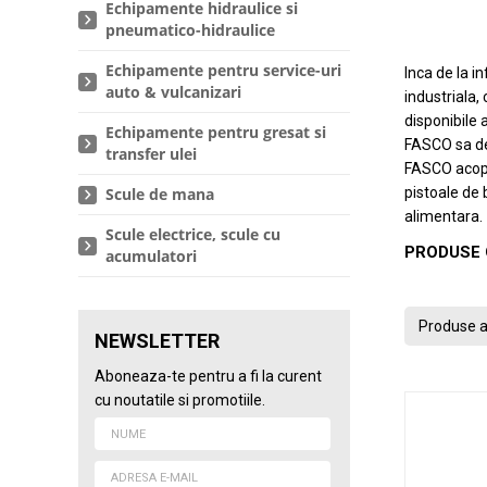
Echipamente hidraulice si
pneumatico-hidraulice
Echipamente pentru service-uri
Inca de la i
auto & vulcanizari
industriala,
disponibile 
Echipamente pentru gresat si
FASCO sa de
transfer ulei
FASCO acoper
Scule de mana
pistoale de 
alimentara.
Scule electrice, scule cu
PRODUSE 
acumulatori
Produse a
NEWSLETTER
Aboneaza-te pentru a fi la curent
cu noutatile si promotiile.