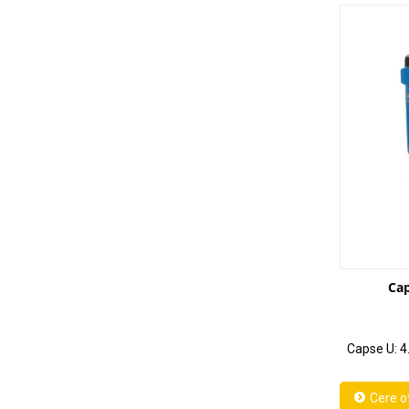
Cap
Capse U: 