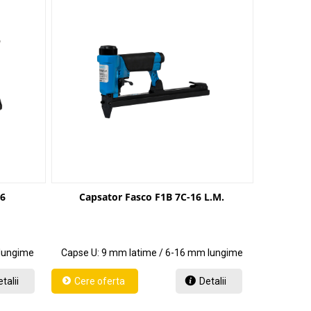
16
Capsator Fasco F1B 7C-16 L.M.
lungime
Capse U: 9 mm latime / 6-16 mm lungime
talii
Detalii