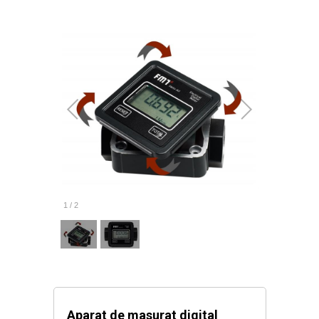
1
/
2
Aparat de masurat digital