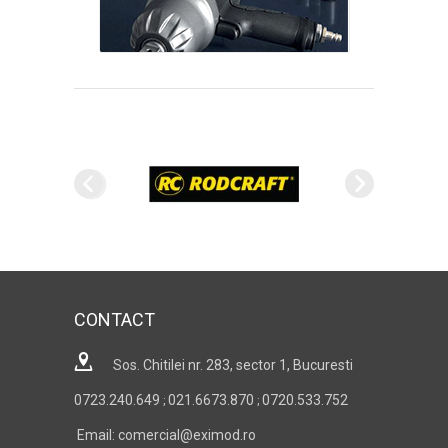
CONTACT
Sos. Chitilei nr. 283, sector 1, Bucuresti
0723.240.649
021.6673.870
0720.533.752
;
;
Email: comercial@eximod.ro