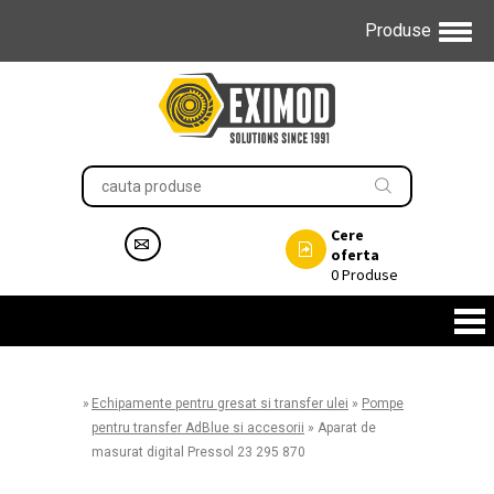
Produse
Cere
oferta
0
Produse
»
Echipamente pentru gresat si transfer ulei
»
Pompe
pentru transfer AdBlue si accesorii
»
Aparat de
masurat digital Pressol 23 295 870