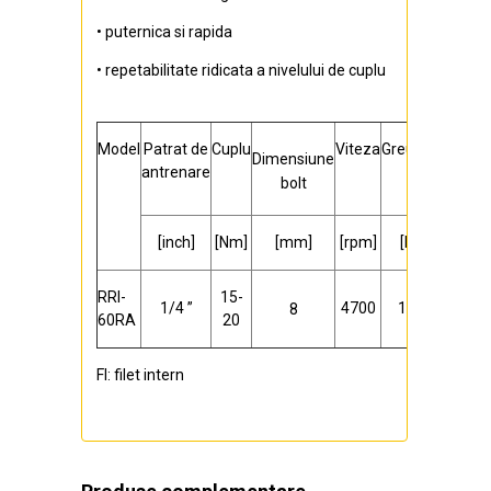
• puternica si rapida
• repetabilitate ridicata a nivelului de cuplu
Model
Patrat de
Cuplu
Viteza
Greutate
Interio
Dimensiune
antrenare
furtun
bolt
[inch]
[Nm]
[mm]
[rpm]
[kg]
[mm]
RRI-
15-
1/4
”
4700
1,30
8
8
60RA
20
FI: filet intern