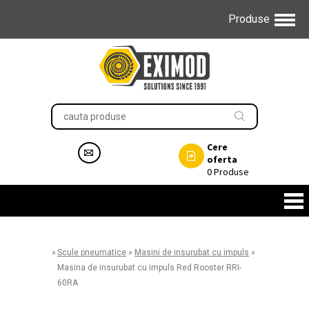
Produse
Cere
oferta
0
Produse
»
Scule pneumatice
»
Masini de insurubat cu impuls
»
Masina de insurubat cu impuls Red Rooster RRI-
60RA