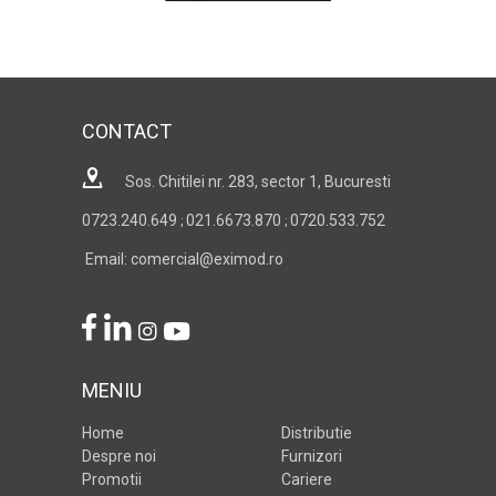
CONTACT
Sos. Chitilei nr. 283, sector 1, Bucuresti
0723.240.649
021.6673.870
0720.533.752
;
;
Email: comercial@eximod.ro
MENIU
Home
Distributie
Despre noi
Furnizori
Promotii
Cariere