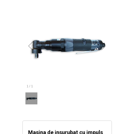
1
/
1
Masina de insurubat cu impuls