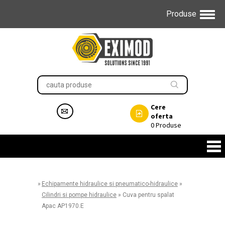
Produse
Cere
oferta
0
Produse
»
Echipamente hidraulice si pneumatico-hidraulice
»
Cilindri si pompe hidraulice
»
Cuva pentru spalat
Apac AP1970.E