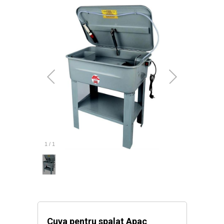
1
/
1
Cuva pentru spalat Apac