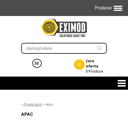
Produse
Cere
oferta
0
Produse
»
Producatori
»
Apac
APAC