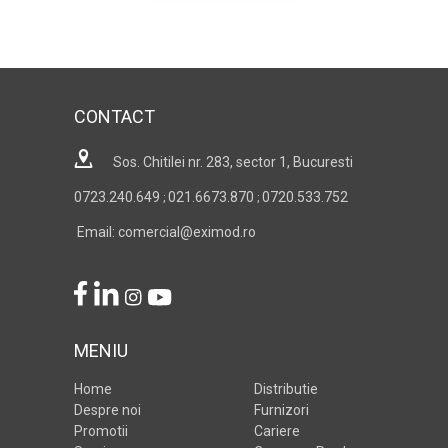
CONTACT
Sos. Chitilei nr. 283, sector 1, Bucuresti
0723.240.649
021.6673.870
0720.533.752
;
;
Email: comercial@eximod.ro
MENIU
Home
Distributie
Despre noi
Furnizori
Promotii
Cariere