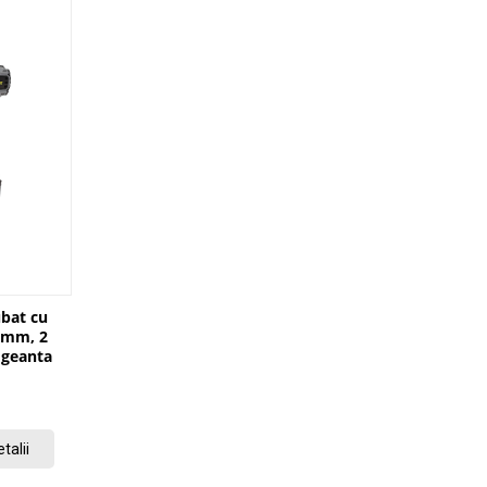
ubat cu
 mm, 2
 geanta
42
talii