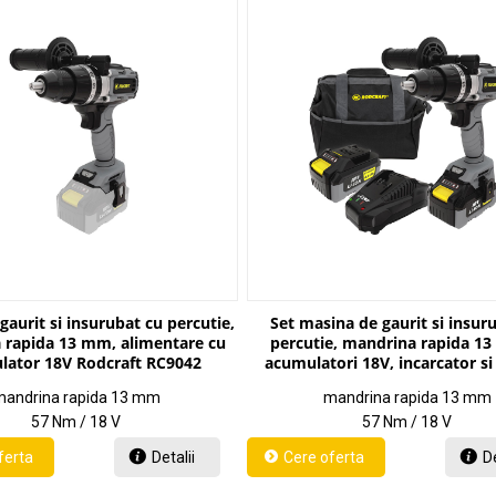
gaurit si insurubat cu percutie,
Set masina de gaurit si insur
 rapida 13 mm, alimentare cu
percutie, mandrina rapida 13
lator 18V Rodcraft RC9042
acumulatori 18V, incarcator si
transport Rodcraft RC90
andrina rapida 13 mm
mandrina rapida 13 mm
57 Nm / 18 V
57 Nm / 18 V
Detalii
De