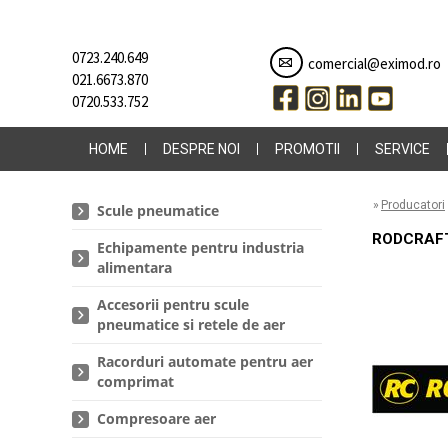
0723.240.649
comercial@eximod.ro
021.6673.870
0720.533.752
HOME
DESPRE NOI
PROMOTII
SERVICE
»
Producatori
Scule pneumatice
RODCRAF
Echipamente pentru industria
alimentara
Accesorii pentru scule
pneumatice si retele de aer
Racorduri automate pentru aer
comprimat
Compresoare aer