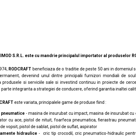
XIMOD S.R.L. este cu mandrie principalul importator al produselor
1974,
RODCRAFT
beneficiaza de o traditie de peste 50 ani in domeniul s
ermanent, devenind unul dintre principalii furnizori mondiali de sc
produsele si serviciile sale si investind continuu in proiecte de cerc
 parte integranta a strategiei de conducere, oferind garantia inaltei cali
CRAFT
este variata, principalele game de produse fiind :
e pneumatice
- masina de insurubat cu impact, masina de insurubat cu c
ator cu ace, pistol de nituit, foarfeca pneumatica, fierastrau pneumat
 de vopsit, pistol de sablat, pistol de suflat, aspirator
amente hidraulice
- cric tip crocodil, cric pneumatico-hidraulic pentru