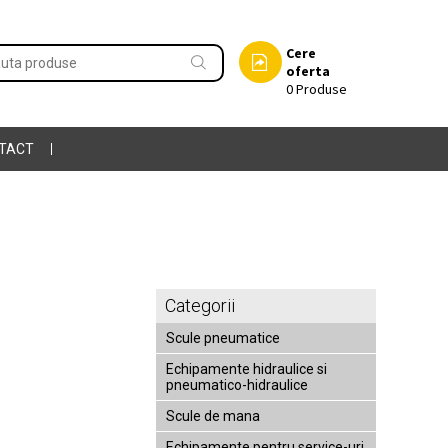
Cere
oferta
0
Produse
TACT
Categorii
Scule pneumatice
Echipamente hidraulice si
pneumatico-hidraulice
Scule de mana
Echipamente pentru service-uri