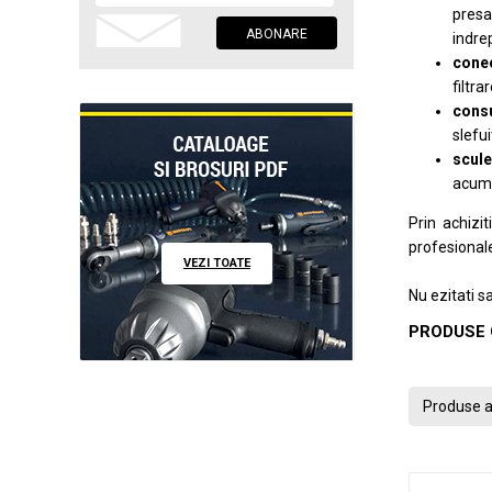
presa
indrep
conec
filtra
consu
slefu
scule
acum
Prin achizi
profesionale
VEZI TOATE
Nu ezitati s
PRODUSE 
Produse a