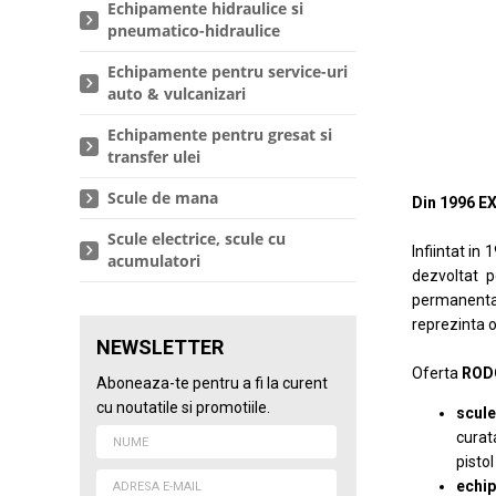
Echipamente hidraulice si
pneumatico-hidraulice
Echipamente pentru service-uri
auto & vulcanizari
Echipamente pentru gresat si
transfer ulei
Scule de mana
Din 1996 E
Scule electrice, scule cu
Infiintat in 
acumulatori
dezvoltat p
permanenta 
reprezinta o
NEWSLETTER
Oferta
ROD
Aboneaza-te pentru a fi la curent
cu noutatile si promotiile.
scul
curat
pistol
echip