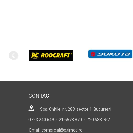
CONTACT
Sos. Chitilei nr. 283, sector 1, Bucuresti
0723.240.649
021.6673.870
0720.533.752
;
;
Email: comercial@eximod.ro