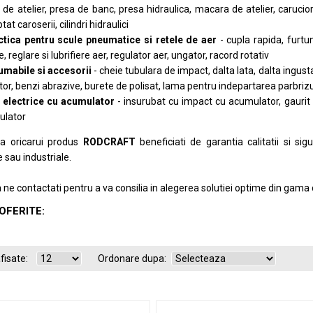
 de atelier, presa de banc, presa hidraulica, macara de atelier, carucior 
tat caroserii, cilindri hidraulici
tica pentru scule pneumatice si retele de aer
- cupla rapida, furtu
re, reglare si lubrifiere aer, regulator aer, ungator, racord rotativ
mabile si accesorii
- cheie tubulara de impact, dalta lata, dalta ingusta
itor, benzi abrazive, burete de polisat, lama pentru indepartarea parbrizul
 electrice cu acumulator
- insurubat cu impact cu acumulator, gaurit 
ulator
tia oricarui produs
RODCRAFT
beneficiati de garantia calitatii si sig
 sau industriale.
a ne contactati pentru a va consilia in alegerea solutiei optime din gam
OFERITE:
fisate:
Ordonare dupa: