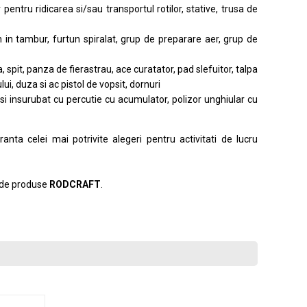
pentru ridicarea si/sau transportul rotilor, stative, trusa de
n in tambur, furtun spiralat, grup de preparare aer, grup de
, spit, panza de fierastrau, ace curatator, pad slefuitor, talpa
ui, duza si ac pistol de vopsit, dornuri
si insurubat cu percutie cu acumulator, polizor unghiular cu
uranta celei mai potrivite alegeri pentru activitati de lucru
a de produse
RODCRAFT
.