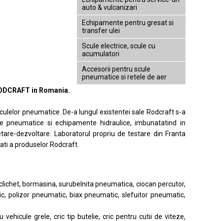
auto & vulcanizari
Echipamente pentru gresat si
transfer ulei
Scule electrice, scule cu
acumulatori
Accesorii pentru scule
pneumatice si retele de aer
 RODCRAFT in Romania.
culelor pneumatice. De-a lungul existentei sale Rodcraft s-a
ule pneumatice si echipamente hidraulice, imbunatatind in
etare-dezvoltare. Laboratorul propriu de testare din Franta
tati a produselor Rodcraft.
lichet, bormasina, surubelnita pneumatica, ciocan percutor,
ic, polizor pneumatic, biax pneumatic, slefuitor pneumatic,
 vehicule grele, cric tip butelie, cric pentru cutii de viteze,