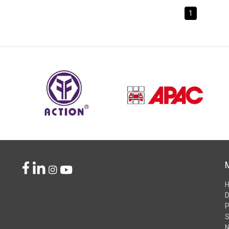
1
D
P
S
N