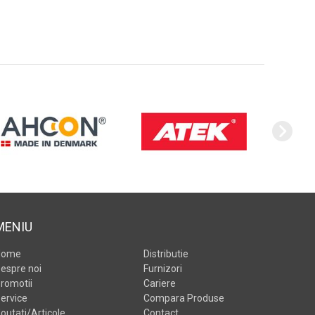
MENIU
Home
Distributie
espre noi
Furnizori
romotii
Cariere
ervice
Compara Produse
outati/Articole
Contact