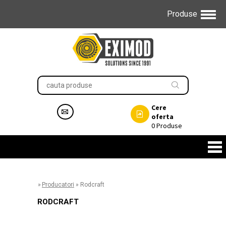
Produse
Cere
oferta
0
Produse
»
Producatori
»
Rodcraft
RODCRAFT