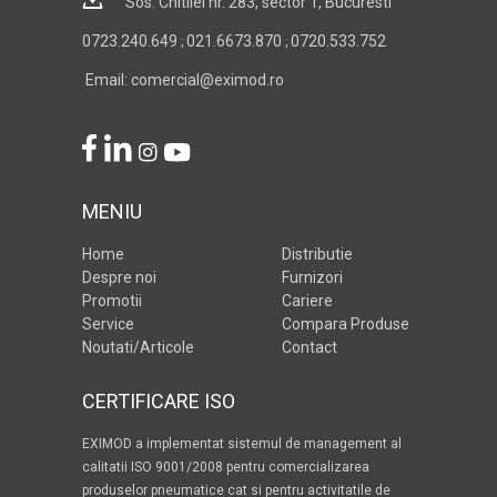
Sos. Chitilei nr. 283, sector 1, Bucuresti
0723.240.649
021.6673.870
0720.533.752
;
;
Email: comercial@eximod.ro
MENIU
Home
Distributie
Despre noi
Furnizori
Promotii
Cariere
Service
Compara Produse
Noutati/Articole
Contact
CERTIFICARE ISO
EXIMOD a implementat sistemul de management al
calitatii ISO 9001/2008 pentru comercializarea
produselor pneumatice cat si pentru activitatile de