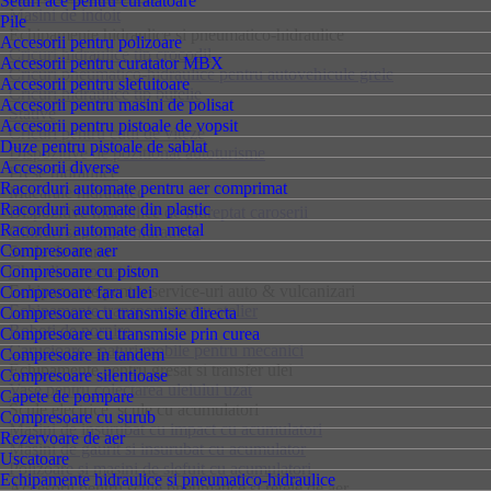
Seturi ace pentru curatatoare
Masini de indoit
Pile
Echipamente hidraulice si pneumatico-hidraulice
Accesorii pentru polizoare
Cricuri hidraulice tip crocodil
Accesorii pentru curatator MBX
Cricuri pneumatico-hidraulice pentru autovehicule grele
Accesorii pentru slefuitoare
Cricuri hidraulice tip butelie
Accesorii pentru masini de polisat
Stative
Accesorii pentru pistoale de vopsit
Cricuri pentru cutii de viteze
Duze pentru pistoale de sablat
Dispozitive de pozitionat autoturisme
Accesorii diverse
Prese hidraulice
Racorduri automate pentru aer comprimat
Macarale hidraulice
Racorduri automate din plastic
Dispozitive hidraulice de indreptat caroserii
Racorduri automate din metal
Cilindri si pompe hidraulice
Compresoare aer
Scule de mana
Compresoare cu piston
Chei dinamometrice
Echipamente pentru service-uri auto & vulcanizari
Compresoare fara ulei
Echipamente transport pentru atelier
Compresoare cu transmisie directa
Roboti de pornire
Compresoare cu transmisie prin curea
Carucioare - paturi mobile pentru mecanici
Compresoare in tandem
Echipamente pentru gresat si transfer ulei
Compresoare silentioase
Vase pentru colectarea uleiului uzat
Capete de pompare
Scule electrice, scule cu acumulatori
Compresoare cu surub
Masini de insurubat cu impact cu acumulatori
Rezervoare de aer
Masini de gaurit si insurubat cu acumulator
Uscatoare
Polizoare si masini de slefuit cu acumulatori
Echipamente hidraulice si pneumatico-hidraulice
Accesorii pentru scule pneumatice si retele de aer