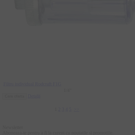
Filtru individual Rodcraft F1G
1/4"
Detalii
1
2
3
4
5
>>
Newsletter
Aboneaza-te pentru a fi la curent cu noutatile si promotiile.