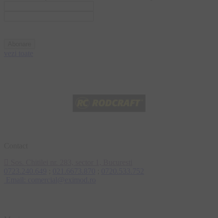
vezi toate
Contact
Sos. Chitilei nr. 283, sector 1, Bucuresti
0723.240.649
;
021.6673.870
;
0720.533.752
Email: comercial@eximod.ro