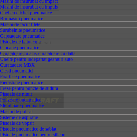
Masini de insurubat cu impact
Masini de insurubat cu impuls
Chei cu clichet pneumatice
Bormasini pneumatice
Masini de facut filete
Surubelnite pneumatice
vezi toate
Capsatoare pneumatice
Pistoale de batut cuie
»
Producatori
»
Rodcraft
Ciocane pneumatice
Curatatoare cu ace, curatatoare cu dalta
Rodcraft
Unelte pentru indepartat geamuri auto
Curatatoare MBX
Clesti pneumatici
Foarfece pneumatice
Fierastraie pneumatice
Freze pentru puncte de sudura
Pistoale de nituit
Polizoare pneumatice
Slefuitoare pneumatice
Masini de polisat
Sisteme de aspiratie
Pistoale de vopsit
Pistoale pneumatice de sablat
Pistoale pneumatice pentru silicon