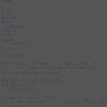
Meniu
Home
Despre noi
Promotii
Service
Noutati/Articole
Distributie
Furnizori
Cariere
Compara Produse
Contact
Certificare ISO
EXIMOD a implementat sistemul de management al calitatii ISO
9001/2008 pentru comercializarea produselor pneumatice cat si
pentru activitatile de Service prestate.
POLITICA DE CONFIDENTIALITATE
POLITICA COOKIE
TERMENI SI CONDITII
© Eximod Pneumatic Expert 2015 |
Login /
Webdesign by
Scule si echipamente Rodcraft |
Inregistrare
Softimpera
Calitate garantata | Eximod