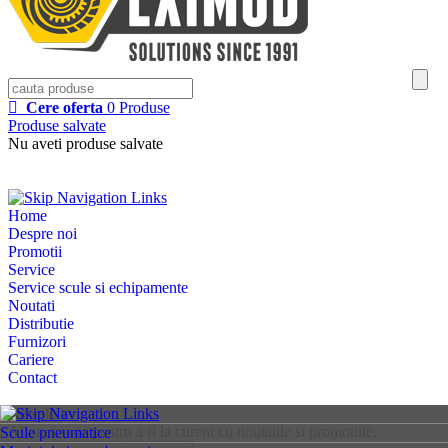
Cere oferta
0
Produse
Produse salvate
Nu aveti produse salvate
Home
Despre noi
Promotii
Service
Service scule si echipamente
Noutati
Distributie
Furnizori
Cariere
Contact
Newsletter
Aboneaza-te pentru a fi la curent cu noutatile si promotiile.
Scule pneumatice