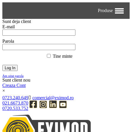
Produse
Sunt deja client
E-mail
Parola
Tine minte
Am uitat parola
Sunt client nou
Creaza Cont
×
0723.240.649
comercial@eximod.ro
021.6673.870
0720.533.752