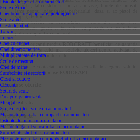
Pistoale de gresat cu acumulatori
slefuitor, talpa slefuitor, benzi abrazive, burete de polisat,
Scule de mana
lama pentru indepartarea parbrizului, duza si ac pistol de
Chei tubulare, adaptoare, prelungitoare
vopsit, dornuri
Scule auto
scule electrice cu acumulator
- insurubat cu impact cu
Clesti de nituit
acumulator, gaurit si insurubat cu percutie cu acumulator,
Torxuri
polizor unghiular cu acumulator
Imbusi
Chei cu clichet
Prin achizitia oricarui produs
RODCRAFT
beneficiati de garantia
Chei dinamometrice
calitatii si siguranta celei mai potrivite alegeri pentru activitati de
Multiplicatoare de forta
lucru profesionale sau industriale.
Scule de masurat
Nu ezitati sa ne contactati pentru a va consilia in alegerea solutiei
Chei de mana
optime din gama de produse
RODCRAFT
.
Surubelnite si accesorii
Clesti si cuttere
Produse oferite:
Ciocane
Seturi de scule
Dulapuri pentru scule
Produse afisate:
Menghine
Scule electrice, scule cu acumulatori
Masini de insurubat cu impact cu acumulatori
Ordonare dupa:
Pistoale de nituit cu acumulatori
Masini de gaurit si insurubat cu acumulator
Surubelnite shut-off cu acumulatori
Masini de insurubat cu impuls shut-off cu acumulatori