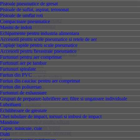
Pistoale pneumatice de gresat
Categorii
Pistoale de suflat, aspirat, terosonat
Scule pneumatice
Pistoale de umflat roti
Masini de insurubat cu impact
Compactoare pneumatice
Chei cu clichet pneumatice
Masini de indoit
Bormasini pneumatice
Echipamente pentru industria alimentara
Surubelnite pneumatice
Accesorii pentru scule pneumatice si retele de aer
Ciocane pneumatice
Cuplaje rapide pentru scule pneumatice
Curatatoare cu ace, curatatoare cu dalta
Accesorii pentru fierastraie pneumatice
Unelte pentru indepartat geamuri auto
Furtunuri pentru aer comprimat
Curatatoare MBX
Furtunuri aer pe tambur
Foarfece pneumatice
Furtunuri spiralate
Fierastraie pneumatice
Furtun din PVC
Freze pentru puncte de sudura
Furtun din cauciuc pentru aer comprimat
Pistoale de nituit
Furtun din poliuretan
Polizoare pneumatice
Furtunuri de exhaustare
Slefuitoare pneumatice
Grupuri de preparare-lubrifiere aer, filtre si ungatoare individuale
Masini de polisat
Lubrifianti
Sisteme de aspiratie
Echilibroare de greutate
Pistoale de vopsit
Pistoale pneumatice de sablat
Chei tubulare de impact, torxuri si imbusi de impact
Pistoale pneumatice pentru silicon
Mandrine
Pistoale pneumatice de gresat
Capse, minicuie, cuie
Pistoale de suflat, aspirat, terosonat
Dalti
Pistoale de umflat roti