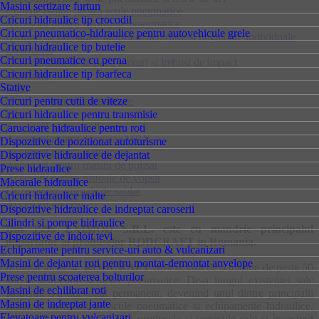
Masini sertizare furtun
Cuplaje rapide pentru scule pneumatice
Cricuri hidraulice tip crocodil
Accesorii pentru fierastraie pneumatice
Cricuri pneumatico-hidraulice pentru autovehicule grele
Grupuri de preparare-lubrifiere aer, filtre si ungatoare individuale
Cricuri hidraulice tip butelie
Lubrifianti
Cricuri pneumatice cu perna
Chei tubulare de impact, torxuri si imbusi de impact
Cricuri hidraulice tip foarfeca
Mandrine
Stative
Dalti
Cricuri pentru cutii de viteze
Seturi ace pentru curatatoare
Pile
Cricuri hidraulice pentru transmisie
Accesorii pentru polizoare
Carucioare hidraulice pentru roti
Accesorii pentru curatator MBX
Dispozitive de pozitionat autoturisme
Accesorii pentru slefuitoare
Dispozitive hidraulice de dejantat
Accesorii pentru masini de polisat
Prese hidraulice
Accesorii pentru pistoale de vopsit
Macarale hidraulice
Duze pentru pistoale de sablat
Cricuri hidraulice inalte
Accesorii diverse
Dispozitive hidraulice de indreptat caroserii
Cilindri si pompe hidraulice
Din 1996 EXIMOD S.R.L. este cu mandrie principalul
Dispozitive de indoit tevi
importator al produselor RODCRAFT in Romania.
Echipamente pentru service-uri auto & vulcanizari
Masini de dejantat roti pentru montat-demontat anvelope
Infiintat in 1974,
RODCRAFT
beneficiaza de o traditie de peste 50
Prese pentru scoaterea bolturilor
ani in domeniul sculelor pneumatice. De-a lungul existentei sale
Masini de echilibrat roti
Rodcraft s-a dezvoltat permanent, devenind unul dintre principalii
Masini de indreptat jante
furnizori mondiali de scule pneumatice si echipamente hidraulice,
Elevatoare pentru vulcanizari
imbunatatind in permanenta produsele si serviciile sale si investind